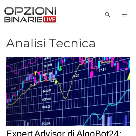
Vai
al
ME
contenuto
Analisi Tecnica
Expert Advisor di AlgoBot24: