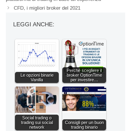
CFD, i migliori broker del 2021
LEGGI ANCHE:
Perché scegliere il
Le opzioni binarie
broker OptionTime
Vanilla
per investire…
Social trading o
trading sui social
Consigli per un buon
network
trading binario