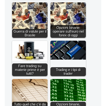
Opzioni binarie:
Guerra di valute per il
operare sull’euro nel
Brasile
forex di oggi
Fare trading su
materie prime è per
Trading e i tipi di
tutti?
trader
Tutto quel che c'è da
Opzioni binarie,