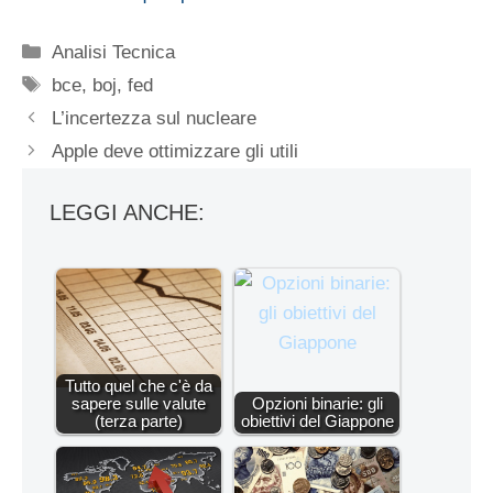
Categorie
Analisi Tecnica
Tag
bce
,
boj
,
fed
L’incertezza sul nucleare
Apple deve ottimizzare gli utili
LEGGI ANCHE:
Tutto quel che c'è da
sapere sulle valute
Opzioni binarie: gli
(terza parte)
obiettivi del Giappone