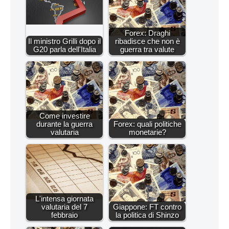
Forex: Draghi
Il ministro Grilli dopo il
ribadisce che non è
G20 parla dell'Italia
guerra tra valute
Come investire
durante la guerra
Forex: quali politiche
valutaria
monetarie?
L'intensa giornata
valutaria del 7
Giappone: FT contro
febbraio
la politica di Shinzo