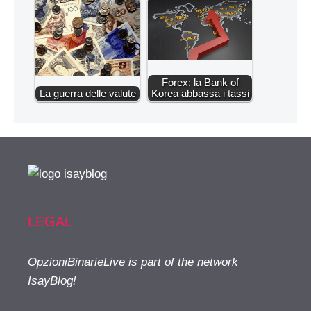
Forex: la Bank of
La guerra delle valute
Korea abbassa i tassi
LEGAL
OpzioniBinarieLive is part of the network
IsayBlog!