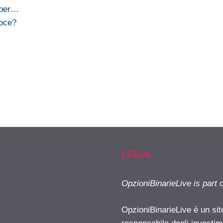
g per…
loce?
LEGAL
OpzioniBinarieLive is part 
OpzioniBinarieLive è un sit