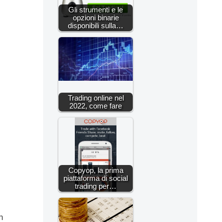
Gli strumenti e le
opzioni binarie
disponibili sulla…
Trading online nel
2022, come fare
Copyop, la prima
piattaforma di social
trading per…
n