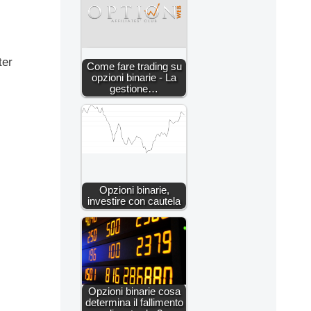
ter
Come fare trading su
opzioni binarie - La
gestione…
Opzioni binarie,
investire con cautela
Opzioni binarie cosa
determina il fallimento