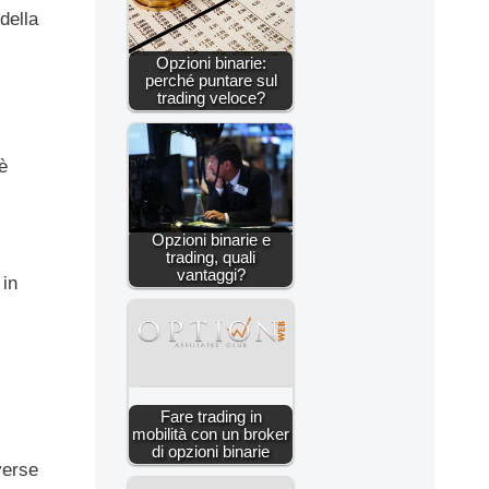
della
Opzioni binarie:
perché puntare sul
trading veloce?
è
Opzioni binarie e
trading, quali
vantaggi?
 in
Fare trading in
mobilità con un broker
di opzioni binarie
verse