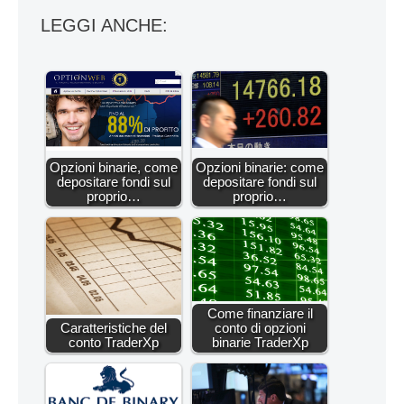
LEGGI ANCHE:
Opzioni binarie, come
Opzioni binarie: come
depositare fondi sul
depositare fondi sul
proprio…
proprio…
Come finanziare il
Caratteristiche del
conto di opzioni
conto TraderXp
binarie TraderXp