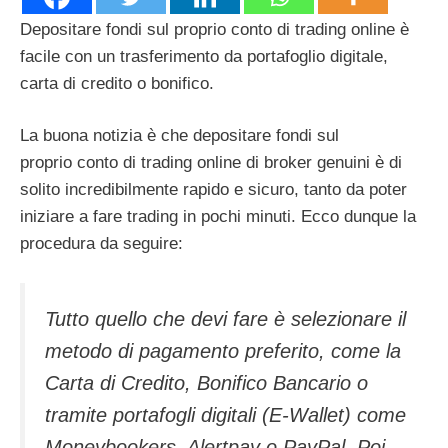
Depositare fondi sul proprio conto di trading online è
facile con un trasferimento da portafoglio digitale,
carta di credito o bonifico.
La buona notizia è che depositare fondi sul
proprio conto di trading online di broker genuini è di
solito incredibilmente rapido e sicuro, tanto da poter
iniziare a fare trading in pochi minuti. Ecco dunque la
procedura da seguire:
Tutto quello che devi fare è selezionare il
metodo di pagamento preferito, come la
Carta di Credito, Bonifico Bancario o
tramite portafogli digitali (E-Wallet) come
Moneybookers, Alertpay o PayPal. Poi