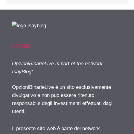
LEGAL
OpzioniBinarieLive is part of the network
IsayBlog!
OpzioniBinarieLive è un sito esclusivamente
divulgativo e non può essere ritenuto
responsabile degli investimenti effettuati dagli
utenti.
Il presente sito web è parte del network