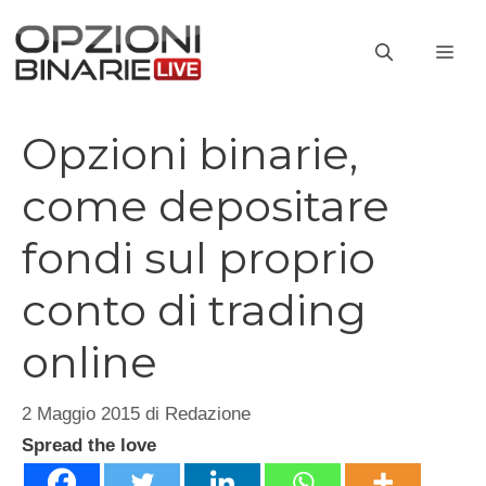
Vai
al
ME
contenuto
Opzioni binarie,
come depositare
fondi sul proprio
conto di trading
online
2 Maggio 2015
di
Redazione
Spread the love