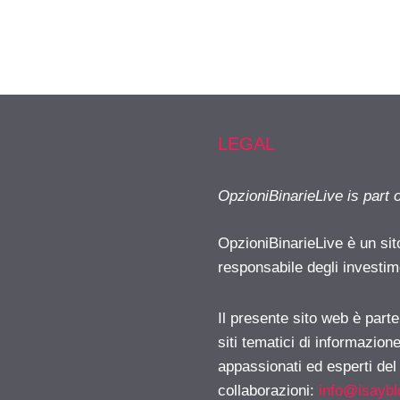
LEGAL
OpzioniBinarieLive is part 
OpzioniBinarieLive è un sit
responsabile degli investimen
Il presente sito web è part
siti tematici di informazion
appassionati ed esperti del
collaborazioni:
info@isayb