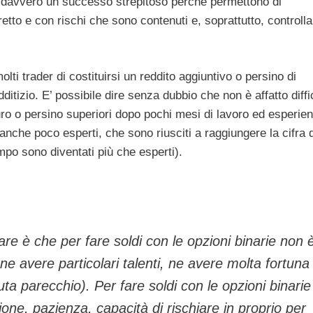
, davvero un successo strepitoso perché permettono di
tto e con rischi che sono contenuti e, soprattutto, controllab
ti trader di costituirsi un reddito aggiuntivo o persino di
izio. E’ possibile dire senza dubbio che non è affatto diffic
euro o persino superiori dopo pochi mesi di lavoro ed esperie
 anche poco esperti, che sono riusciti a raggiungere la cifra 
mpo sono diventati più che esperti).
re è che per fare soldi con le opzioni binarie non 
ne avere particolari talenti, ne avere molta fortuna
ta parecchio). Per fare soldi con le opzioni binarie
one, pazienza, capacità di rischiare in proprio per