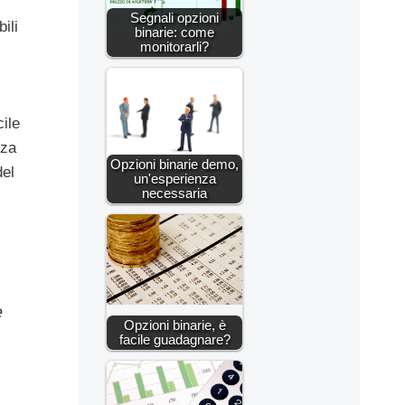
Segnali opzioni
ili
binarie: come
monitorarli?
ile
nza
Opzioni binarie demo,
del
un'esperienza
necessaria
è
Opzioni binarie, è
facile guadagnare?