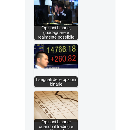
Opzioni binarie,
guadagnare è
realmente possibile
I segnali delle opzioni
binarie
Opzioni binarie:
quando il trading è