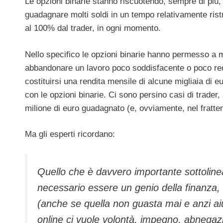
Le opzioni binarie stanno riscuotendo, sempre di più
guadagnare molti soldi in un tempo relativamente ristre
al 100% dal trader, in ogni momento.
Nello specifico le opzioni binarie hanno permesso a mol
abbandonare un lavoro poco soddisfacente o poco reddit
costituirsi una rendita mensile di alcune migliaia di 
con le opzioni binarie. Ci sono persino casi di trader,
milione di euro guadagnato (e, ovviamente, nel fratte
Ma gli esperti ricordano:
Quello che è davvero importante sottolinea
necessario essere un genio della finanza, 
(anche se quella non guasta mai e anzi aiu
online ci vuole volontà, impegno, abnegazi