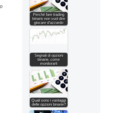
no
Perché fare trading
binario non vuol dire
giocare d'azzardo
Segnali di opzioni
binarie, come
monitorarli
Quali sono i vantaggi
delle opzioni binarie?