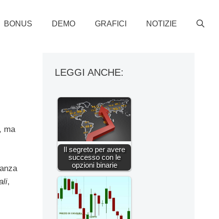
BONUS
DEMO
GRAFICI
NOTIZIE
LEGGI ANCHE:
i, ma
Il segreto per avere
successo con le
opzioni binarie
nanza
li
,