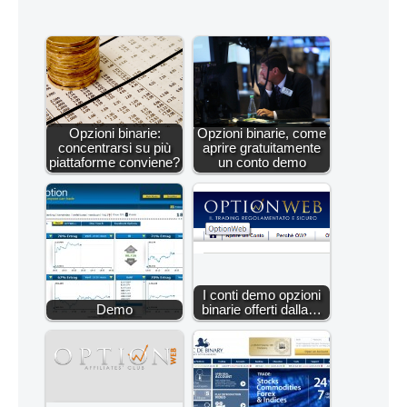
Opzioni binarie:
Opzioni binarie, come
concentrarsi su più
aprire gratuitamente
piattaforme conviene?
un conto demo
I conti demo opzioni
Demo
binarie offerti dalla…