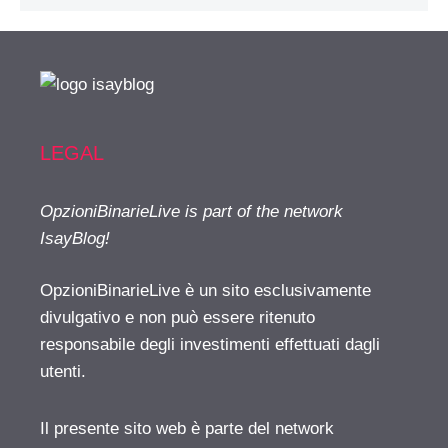
LEGAL
OpzioniBinarieLive is part of the network
IsayBlog!
OpzioniBinarieLive è un sito esclusivamente
divulgativo e non può essere ritenuto
responsabile degli investimenti effettuati dagli
utenti.
Il presente sito web è parte del network