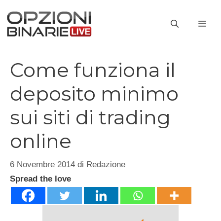
Vai
al
ME
contenuto
Come funziona il
deposito minimo
sui siti di trading
online
6 Novembre 2014
di
Redazione
Spread the love