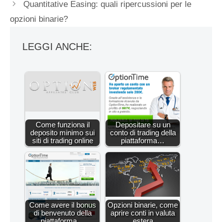
Quantitative Easing: quali ripercussioni per le
opzioni binarie?
LEGGI ANCHE:
Come funziona il
Depositare su un
deposito minimo sui
conto di trading della
siti di trading online
piattaforma…
Come avere il bonus
Opzioni binarie, come
di benvenuto della
aprire conti in valuta
piattaforma…
estera