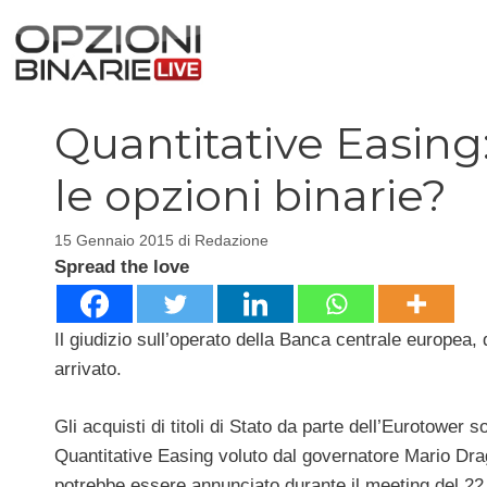
Vai
al
contenuto
Quantitative Easing:
le opzioni binarie?
15 Gennaio 2015
di
Redazione
Spread the love
Il giudizio sull’operato della Banca centrale europea,
arrivato.
Gli acquisti di titoli di Stato da parte dell’Eurotower so
Quantitative Easing voluto dal governatore Mario Dragh
potrebbe essere annunciato durante il meeting del 2