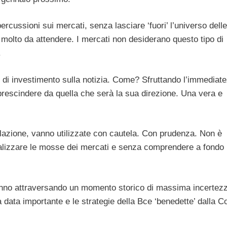
cussioni sui mercati, senza lasciare ‘fuori’ l’universo delle
à molto da attendere. I mercati non desiderano questo tipo di
.
e di investimento sulla notizia. Come? Sfruttando l’immediat
prescindere da quella che serà la sua direzione. Una vera e
culazione, vanno utilizzate con cautela. Con prudenza. Non è
ualizzare le mosse dei mercati e senza comprendere a fondo 
stanno attraversando un momento storico di massima incertez
 data importante e le strategie della Bce ‘benedette’ dalla C