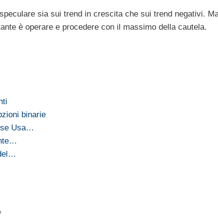
speculare sia sui trend in crescita che sui trend negativi. M
tante è operare e procedere con il massimo della cautela.
nti
zioni binarie
orse Usa…
ante…
 del…
e