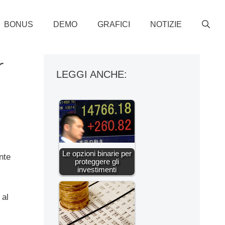
BONUS
DEMO
GRAFICI
NOTIZIE
r
LEGGI ANCHE:
Le opzioni binarie per
nte
proteggere gli
investimenti
 al