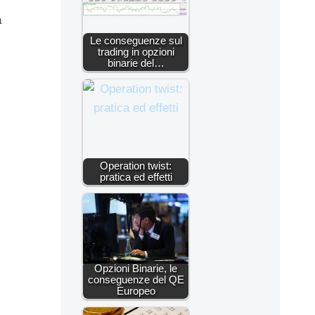
a
Le conseguenze sul
trading in opzioni
binarie del…
Operation twist:
pratica ed effetti
Opzioni Binarie, le
conseguenze del QE
Europeo