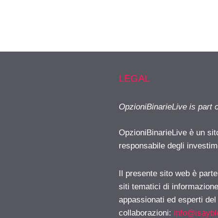
LEGAL
OpzioniBinarieLive is part 
OpzioniBinarieLive è un sit
responsabile degli investimen
Il presente sito web è part
siti tematici di informazion
appassionati ed esperti del
collaborazioni:
info@isayb