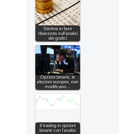
Sterlina in fase
ribassista sull'analisi
dei grafici
Opzioni binarie, le
elezioni europee, non
modificano…
Il trading in opzioni
binarie con l'analisi