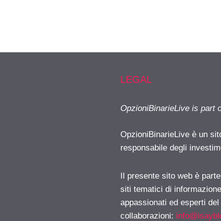
LEGAL
OpzioniBinarieLive is part 
OpzioniBinarieLive è un sit
responsabile degli investimen
Il presente sito web è part
siti tematici di informazion
appassionati ed esperti del
collaborazioni:
info@isayb