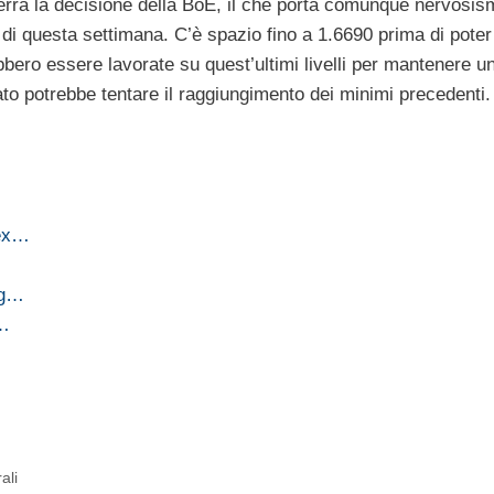
rrà la decisione della BoE, il che porta comunque nervosis
i di questa settimana. C’è spazio fino a 1.6690 prima di poter
bbero essere lavorate su quest’ultimi livelli per mantenere u
ato potrebbe tentare il raggiungimento dei minimi precedenti.
rex…
ing…
e…
ali