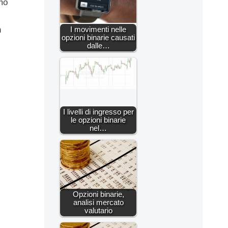
mo
I movimenti nelle
n
opzioni binarie causati
dalle…
I livelli di ingresso per
le opzioni binarie
nel…
Opzioni binarie,
analisi mercato
valutario