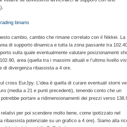
).
trading binario
questo cambio, cambio che rimane correlato con il Nikkei. La
ea di supporto dinamica e tutta la zona passante tra 102.4
orto sulla quale eventualmente valutare posizionamenti sho
2.90, area (quella tra i massimi attuali e l’ultimo livello vis
e di divergenza ribassista a 4 ore.
l cross EurJpy. L’idea è quella di curare eventuali storni v
uro (media a 21 e punti precedenti), tenendo conto che un
potrebbe portare a ridimensionamenti dei prezzi verso 138.
relativi per poi scendere molto bene, come ipotizzato nel
za ribassista potenziale su un grafico a 4 ore). Siamo alla ri