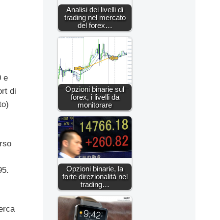
Analisi dei livelli di
trading nel mercato
del forex…
0 e
Opzioni binarie sul
rt di
forex, i livelli da
to)
monitorare
erso
Opzioni binarie, la
95.
forte direzionalità nel
trading…
cerca