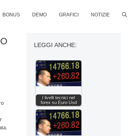
BONUS
DEMO
GRAFICI
NOTIZIE
to
LEGGI ANCHE:
I livelli tecnici nel
forex su Euro Usd
ro
r
ata.