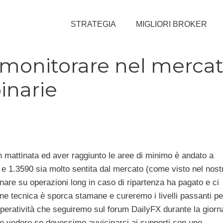
STRATEGIA
MIGLIORI BROKER
a monitorare nel merca
binarie
n mattinata ed aver raggiunto le aree di minimo è andato a
 e 1.3590 sia molto sentita dal mercato (come visto nel nost
nare su operazioni long in caso di ripartenza ha pagato e ci
ne tecnica è sporca stamane e cureremo i livelli passanti pe
operatività che seguiremo sul forum DailyFX durante la giorn
e e vedere se dovessimo avvicinarci ai supporti con uno