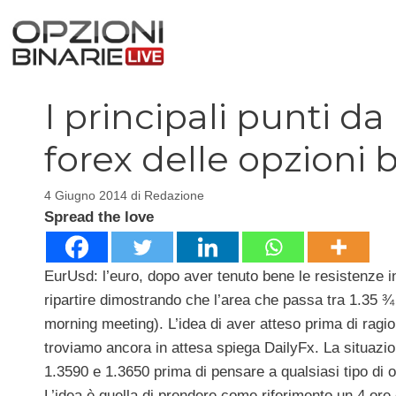
Vai
al
contenuto
I principali punti d
forex delle opzioni 
4 Giugno 2014
di
Redazione
Spread the love
EurUsd: l’euro, dopo aver tenuto bene le resistenze i
ripartire dimostrando che l’area che passa tra 1.35 ¾
morning meeting). L’idea di aver atteso prima di ragio
troviamo ancora in attesa spiega DailyFx. La situazio
1.3590 e 1.3650 prima di pensare a qualsiasi tipo di 
L’idea è quella di prendere come riferimento un 4 or