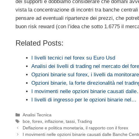
dei supporti e dobbiamo considerare che domani avve
vista la concentrazione di incontri tra banche central
pensare ad eventuali ripartenze dei prezzi, che potre
buon risk reward (con l’idea che sotto 1.6775 il merc
Related Posts:
I livelli tecnici nel forex su Euro Usd
Analisi dei livelli di trading nel mercato del fo
Opzioni binarie sul forex, i livelli da monitorare
Opzioni binarie, la forte direzionalità nel trad
I movimenti nelle opzioni binarie causati dall
I livelli di ingresso per le opzioni binarie nel…
Categorie
Analisi Tecnica
Tag
bce
,
forex
,
inflazione
,
tassi
,
Trading
Deflazione e politica monetaria, il rapporto con il forex
I movimenti nelle opzioni binarie causati dalle Banche Centr