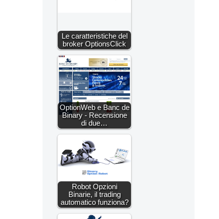
Le caratteristiche del
broker OptionsClick
OptionWeb e Banc de
Binary - Recensione
di due…
Robot Opzioni
Binarie, il trading
automatico funziona?