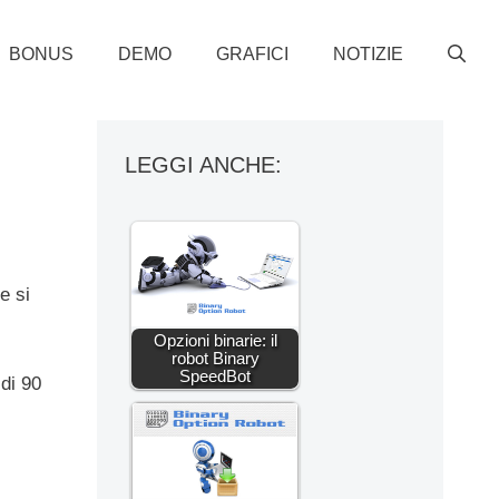
BONUS
DEMO
GRAFICI
NOTIZIE
LEGGI ANCHE:
e si
Opzioni binarie: il
robot Binary
SpeedBot
 di 90