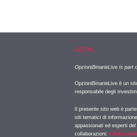
LEGAL
OpzioniBinarieLive is part 
OpzioniBinarieLive è un sit
responsabile degli investimen
Il presente sito web è part
siti tematici di informazion
appassionati ed esperti del
collaborazioni:
info@isayb