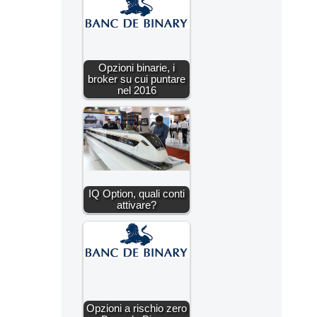
Opzioni binarie, i
broker su cui puntare
nel 2016
IQ Option, quali conti
attivare?
Opzioni a rischio zero