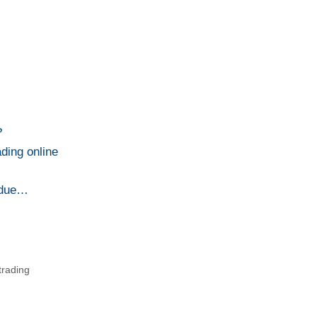
?
ading online
 due…
trading