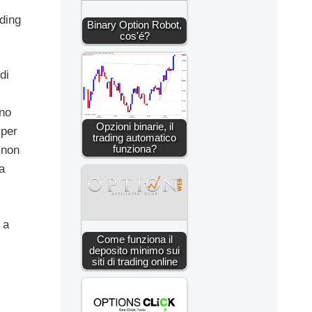
ading
Binary Option Robot,
cos'é?
di
nno
Opzioni binarie, il
 per
trading automatico
funziona?
 non
a
 a
Come funziona il
deposito minimo sui
siti di trading online