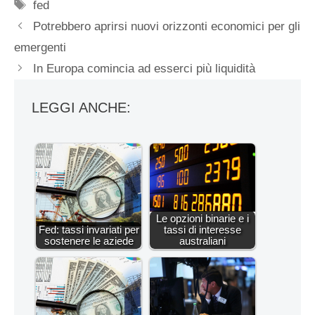
Tag
fed
Potrebbero aprirsi nuovi orizzonti economici per gli
emergenti
In Europa comincia ad esserci più liquidità
LEGGI ANCHE:
Le opzioni binarie e i
Fed: tassi invariati per
tassi di interesse
sostenere le aziede
australiani