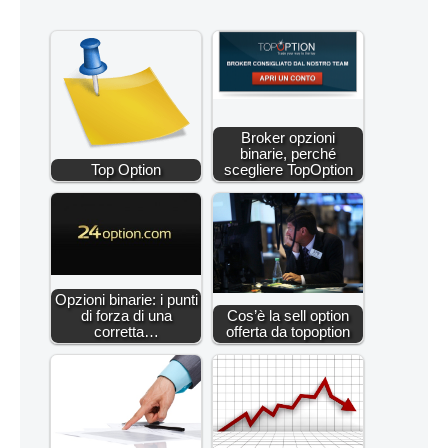
Broker opzioni
binarie, perché
Top Option
scegliere TopOption
Opzioni binarie: i punti
di forza di una
Cos’è la sell option
corretta…
offerta da topoption