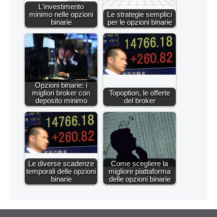
L'investimento
minimo nelle opzioni
Le strategie semplici
binarie
per le opzioni binarie
Opzioni binarie: i
migliori broker con
Topoption, le offerte
deposito minimo
del broker
Le diverse scadenze
Come scegliere la
temporali delle opzioni
migliore piattaforma
binarie
delle opzioni binarie