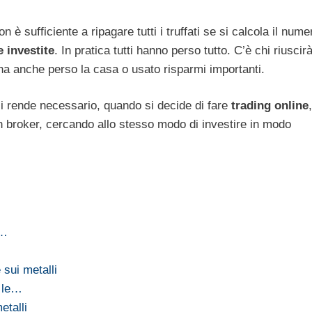
 è sufficiente a ripagare tutti i truffati se si calcola il nume
investite
. In pratica tutti hanno perso tutto. C’è chi riuscir
ha anche perso la casa o usato risparmi importanti.
si rende necessario, quando si decide di fare
trading online
 un broker, cercando allo stesso modo di investire in modo
e…
 sui metalli
r le…
etalli