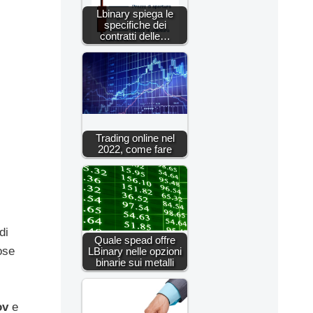
Lbinary spiega le
specifiche dei
contratti delle…
Trading online nel
2022, come fare
di
Quale spead offre
ose
LBinary nelle opzioni
binarie sui metalli
ov
e