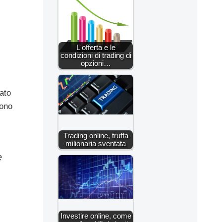
L'offerta e le
condizioni di trading di
opzioni…
tato
sono
Trading online, truffa
milionaria sventata
e
Investire online, come