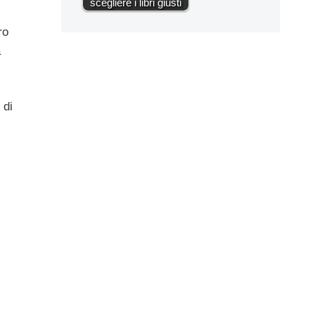
scegliere i libri giusti
ro
à
, di