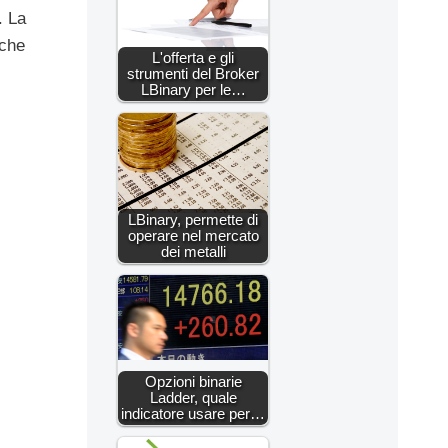
. La
 che
L'offerta e gli
strumenti del Broker
LBinary per le…
LBinary, permette di
operare nel mercato
dei metalli
Opzioni binarie
Ladder, quale
indicatore usare per…