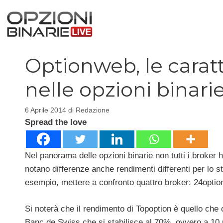
Vai
al
contenuto
Optionweb, le carat
nelle opzioni binari
6 Aprile 2014
di
Redazione
Spread the love
Nel panorama delle opzioni binarie non tutti i broker ha
notano differenze anche rendimenti differenti per lo 
esempio, mettere a confronto quattro broker: 24optio
Si noterà che il rendimento di Topoption è quello che
Banc de Swiss che si stabilisce al 70%, ovvero a 10 p