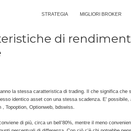
STRATEGIA
MIGLIORI BROKER
teristiche di rendimen
e
nno la stessa caratteristica di trading. Il che significa che s
stesso identico asset con una stessa scadenza. E’ possibile,
n , Topoption, Optionweb, bdswiss.
 conviene di più, circa un bell’80%, mentre il meno convenien
unti percentuali di differenza. Con ciò c’è chi potrebbe pen