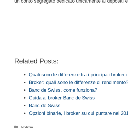
un conto segregato dedicato unicamente ai depositi e 
Related Posts:
Quali sono le differenze tra i principali broker
Broker: quali sono le differenze di rendimento
Banc de Swiss, come funziona?
Guida al broker Banc de Swiss
Banc de Swiss
Opzioni binarie, i broker su cui puntare nel 20
Categorie
Notizie