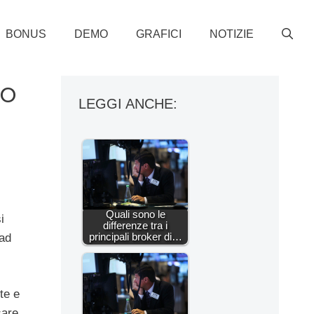
BONUS
DEMO
GRAFICI
NOTIZIE
to
LEGGI ANCHE:
Quali sono le
i
differenze tra i
principali broker di…
 ad
te e
sare