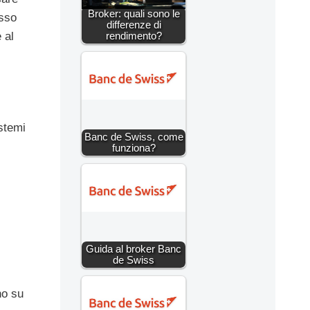
Broker: quali sono le
esso
differenze di
 al
rendimento?
stemi
Banc de Swiss, come
funziona?
Guida al broker Banc
de Swiss
no su