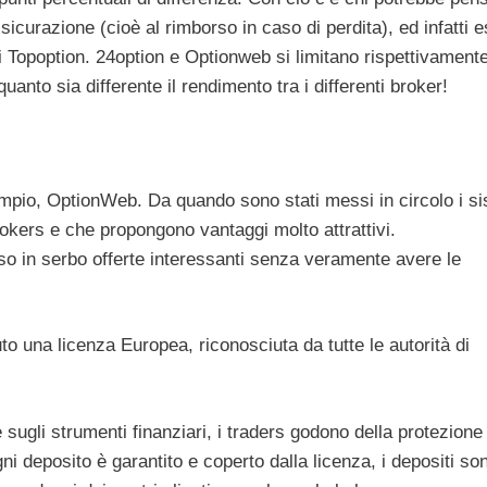
icurazione (cioè al rimborso in caso di perdita), ed infatti 
poption. 24option e Optionweb si limitano rispettivamente
anto sia differente il rendimento tra i differenti broker!
mpio, OptionWeb. Da quando sono stati messi in circolo i si
brokers e che propongono vantaggi molto attrattivi.
so in serbo offerte interessanti senza veramente avere le
o una licenza Europea, riconosciuta da tutte le autorità di
sugli strumenti finanziari, i traders godono della protezione
ni deposito è garantito e coperto dalla licenza, i depositi so