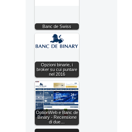
Banc de Swiss
Opzioni binarie, i
broker su cui puntare
nel 2016
OptionWeb e Banc de
Binary - Recensione
di due…