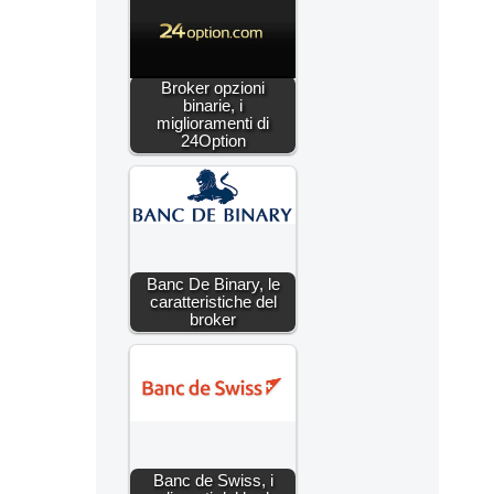
Broker opzioni
binarie, i
miglioramenti di
24Option
Banc De Binary, le
caratteristiche del
broker
Banc de Swiss, i