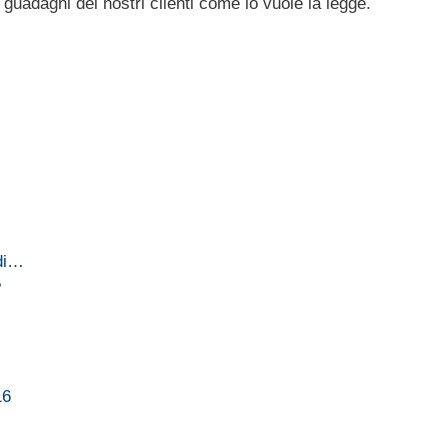
guadagni dei nostri clienti come lo vuole la legge.
 di…
?
16