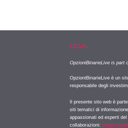
LEGAL
OpzioniBinarieLive is part 
OpzioniBinarieLive è un sit
responsabile degli investimen
Il presente sito web è part
siti tematici di informazion
appassionati ed esperti del
collaborazioni:
info@isayb