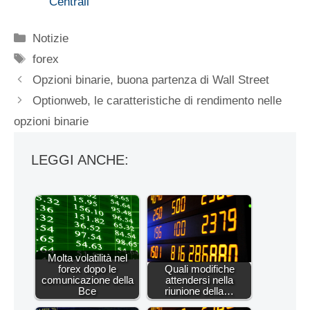
Centrali
Categorie
Notizie
Tag
forex
Opzioni binarie, buona partenza di Wall Street
Optionweb, le caratteristiche di rendimento nelle
opzioni binarie
LEGGI ANCHE:
Molta volatilità nel
forex dopo le
Quali modifiche
comunicazione della
attendersi nella
Bce
riunione della…