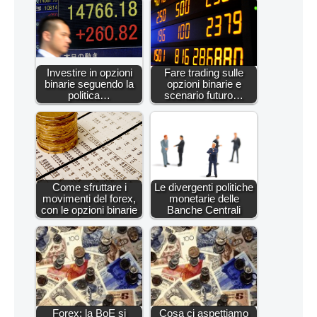
Investire in opzioni
Fare trading sulle
binarie seguendo la
opzioni binarie e
politica…
scenario futuro…
Come sfruttare i
Le divergenti politiche
movimenti del forex,
monetarie delle
con le opzioni binarie
Banche Centrali
Forex: la BoE si
Cosa ci aspettiamo