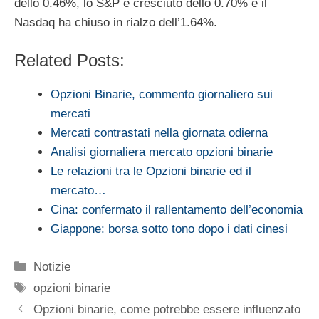
dello 0.46%, lo S&P è cresciuto dello 0.70% e il
Nasdaq ha chiuso in rialzo dell’1.64%.
Related Posts:
Opzioni Binarie, commento giornaliero sui
mercati
Mercati contrastati nella giornata odierna
Analisi giornaliera mercato opzioni binarie
Le relazioni tra le Opzioni binarie ed il
mercato…
Cina: confermato il rallentamento dell’economia
Giappone: borsa sotto tono dopo i dati cinesi
Categorie
Notizie
Tag
opzioni binarie
Opzioni binarie, come potrebbe essere influenzato