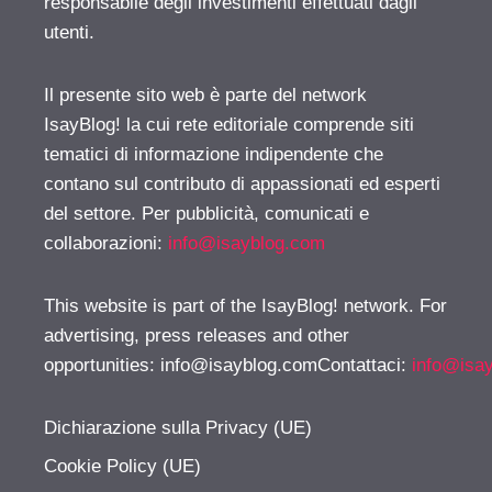
responsabile degli investimenti effettuati dagli
utenti.
Il presente sito web è parte del network
IsayBlog! la cui rete editoriale comprende siti
tematici di informazione indipendente che
contano sul contributo di appassionati ed esperti
del settore. Per pubblicità, comunicati e
collaborazioni:
info@isayblog.com
This website is part of the IsayBlog! network. For
advertising, press releases and other
opportunities:
info@isayblog.comContattaci
:
info@isa
Dichiarazione sulla Privacy (UE)
Cookie Policy (UE)