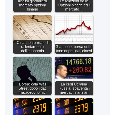
Analisi giornaliera
Le relazioni tra le
mercato opzioni
Opzioni binarie ed il
binarie
mercato…
Cina: confermato il
rallentamento
Giappone: borsa sotto
dell’economia
tono dopo i dati cinesi
Borsa: cala Wall
La crisi Ucraina
Street dopo i dati
Russia, spaventa i
macroeconomici
mercati finanziari