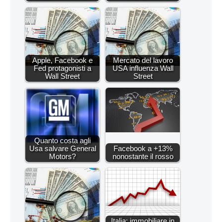
Apple, Facebook e
Mercato del lavoro
Fed protagonisti a
USA influenza Wall
Wall Street
Street
Quanto costa agli
Usa salvare General
Facebook a +13%
Motors?
nonostante il rosso
Italia: immobiliare in