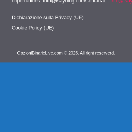
opportunities:
info@isayblog.comContattaci
:
info@isa
Dichiarazione sulla Privacy (UE)
Cookie Policy (UE)
OpzioniBinarieLive.com © 2026. All right reserverd.