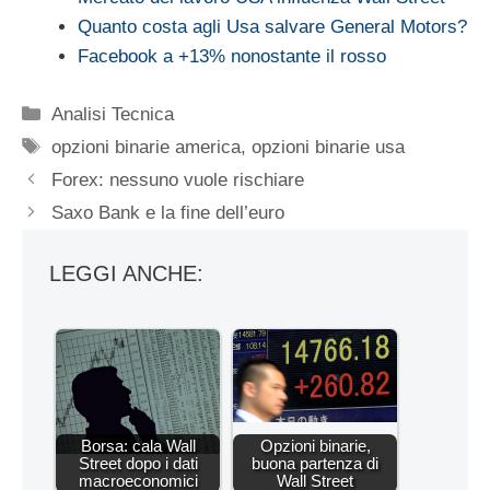
Quanto costa agli Usa salvare General Motors?
Facebook a +13% nonostante il rosso
Categorie
Analisi Tecnica
Tag
opzioni binarie america
,
opzioni binarie usa
Forex: nessuno vuole rischiare
Saxo Bank e la fine dell’euro
LEGGI ANCHE:
Borsa: cala Wall
Opzioni binarie,
Street dopo i dati
buona partenza di
macroeconomici
Wall Street