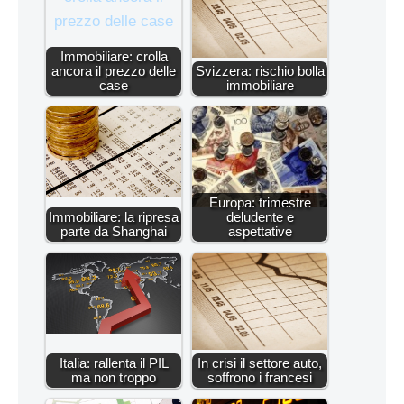
Immobiliare: crolla
ancora il prezzo delle
Svizzera: rischio bolla
case
immobiliare
Europa: trimestre
Immobiliare: la ripresa
deludente e
parte da Shanghai
aspettative
Italia: rallenta il PIL
In crisi il settore auto,
ma non troppo
soffrono i francesi