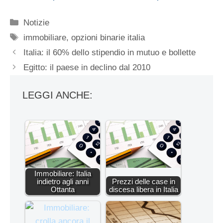
Categorie
Notizie
Tag
immobiliare
,
opzioni binarie italia
Italia: il 60% dello stipendio in mutuo e bollette
Egitto: il paese in declino dal 2010
LEGGI ANCHE:
Immobiliare: Italia
indietro agli anni
Prezzi delle case in
Ottanta
discesa libera in Italia