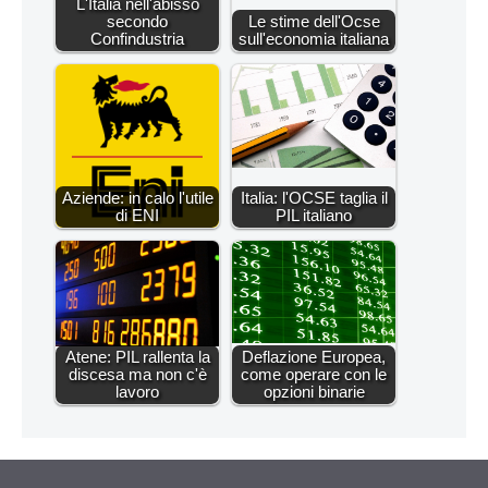
L'Italia nell'abisso
secondo
Le stime dell'Ocse
Confindustria
sull'economia italiana
Aziende: in calo l'utile
Italia: l'OCSE taglia il
di ENI
PIL italiano
Atene: PIL rallenta la
Deflazione Europea,
discesa ma non c'è
come operare con le
lavoro
opzioni binarie