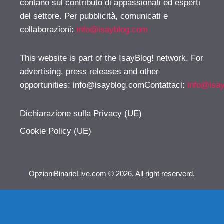
contano sul contributo di appassionati ed esperti
del settore. Per pubblicità, comunicati e
collaborazioni:
info@isayblog.com
This website is part of the IsayBlog! network. For
advertising, press releases and other
opportunities:
info@isayblog.comContattaci
:
info@isa
Dichiarazione sulla Privacy (UE)
Cookie Policy (UE)
OpzioniBinarieLive.com © 2026. All right reserverd.