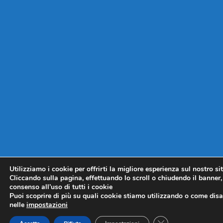
Utilizziamo i cookie per offrirti la migliore esperienza sul nostro si
Cliccando sulla pagina, effettuando lo scroll o chiudendo il banner, 
consenso all’uso di tutti i cookie
Puoi scoprire di più su quali cookie stiamo utilizzando o come disat
nelle
impostazioni
CLOSE GDPR COO