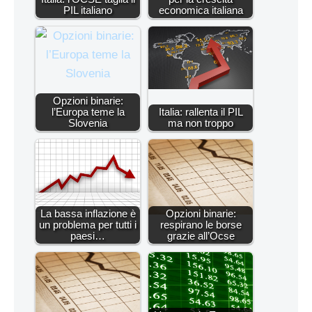
PIL italiano
economica italiana
Opzioni binarie:
l’Europa teme la
Italia: rallenta il PIL
Slovenia
ma non troppo
La bassa inflazione è
Opzioni binarie:
un problema per tutti i
respirano le borse
paesi…
grazie all’Ocse