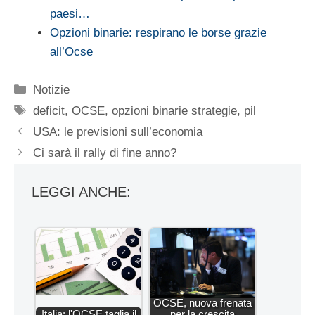
paesi…
Opzioni binarie: respirano le borse grazie
all’Ocse
Categorie
Notizie
Tag
deficit
,
OCSE
,
opzioni binarie strategie
,
pil
USA: le previsioni sull’economia
Ci sarà il rally di fine anno?
LEGGI ANCHE:
OCSE, nuova frenata
Italia: l'OCSE taglia il
per la crescita