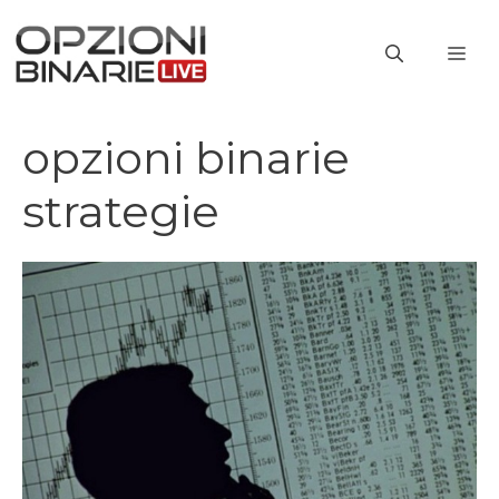
Vai
al
ME
contenuto
opzioni binarie
strategie