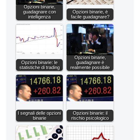
Opzioni binarie,
guadagnare con
Opzioni binarie, è
intelligenza
facile guadagnare?
Opzioni binarie,
Opzioni binarie: le
guadagnare è
statistiche di trading
realmente possibile
I segnali delle opzioni
Opzioni binarie: il
binarie
rischio psicologico