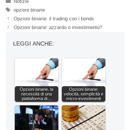
Categorie
Notizie
Tag
opzioni binarie
Opzioni binarie: il trading con i bonds
Opzioni binarie: azzardo o investimento?
LEGGI ANCHE:
Opzioni binarie, la
Opzioni binarie:
necessità di una
velocità, semplicità e
piattaforma di…
micro-investimenti