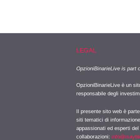
LEGAL
OpzioniBinarieLive is part 
OpzioniBinarieLive è un sit
responsabile degli investimen
Il presente sito web è part
siti tematici di informazion
appassionati ed esperti del
collaborazioni:
info@isayb