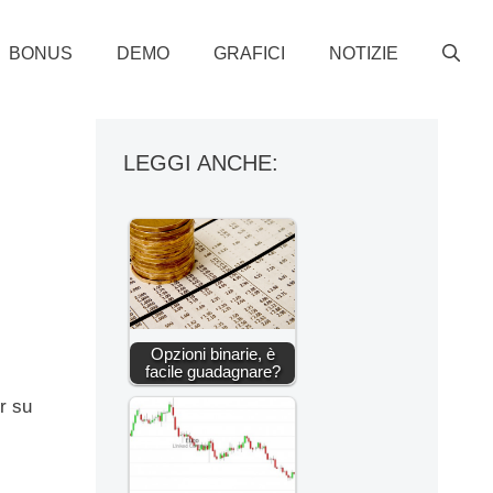
BONUS
DEMO
GRAFICI
NOTIZIE
LEGGI ANCHE:
Opzioni binarie, è
facile guadagnare?
r su