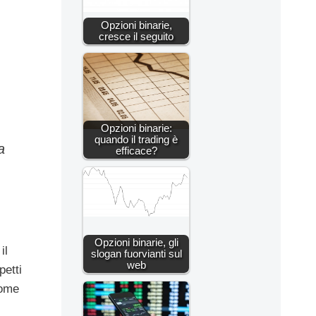
Opzioni binarie,
cresce il seguito
Opzioni binarie:
quando il trading è
a
efficace?
Opzioni binarie, gli
il
slogan fuorvianti sul
web
petti
come