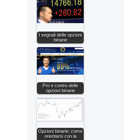
I segnali delle opzioni
binarie
Pro e contro delle
opzioni binarie
Opzioni binarie: come
orientarsi con la