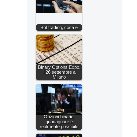
Bot trading, cosa è
Binary Options Expo,
il 26 settembre a
Milano
Opzioni binarie,
guadagnare è
realmente possibile