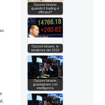
Opzioni binarie:
quando il trading è
efficace?
ato
Opzioni binarie, le
tendenze del 2016
Opzioni binarie,
guadagnare con
intelligenza
le
è,