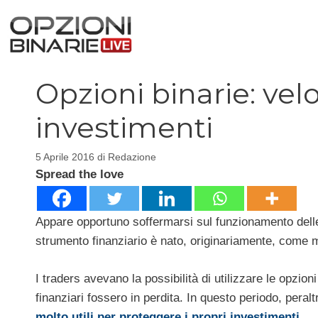
Vai
al
contenuto
Opzioni binarie: vel
investimenti
5 Aprile 2016
di
Redazione
Spread the love
Appare opportuno soffermarsi sul funzionamento delle
strumento finanziario è nato, originariamente, come m
I traders avevano la possibilità di utilizzare le opzion
finanziari fossero in perdita. In questo periodo, pera
molto utili per proteggere i propri investimenti
.