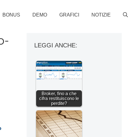
BONUS
DEMO
GRAFICI
NOTIZIE
o-
LEGGI ANCHE:
Broker, fino a che
cifra restituiscono le
perdite?
o