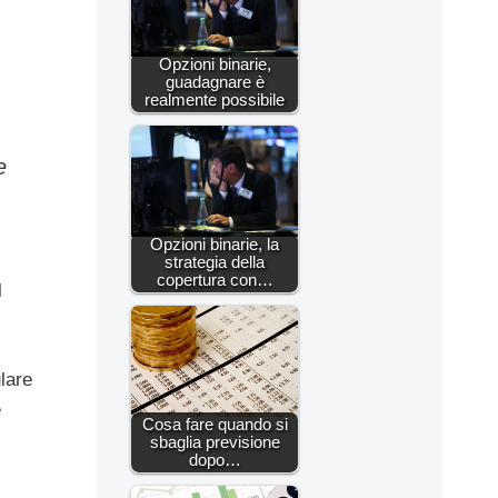
Opzioni binarie,
guadagnare è
realmente possibile
e
Opzioni binarie, la
strategia della
copertura con…
l
lare
e
Cosa fare quando si
sbaglia previsione
dopo…