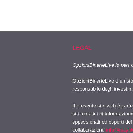
LEGAL
OpzioniBinarieLive is part 
OpzioniBinarieLive è un sit
responsabile degli investimen
Il presente sito web è part
siti tematici di informazion
appassionati ed esperti del
collaborazioni:
info@isayb