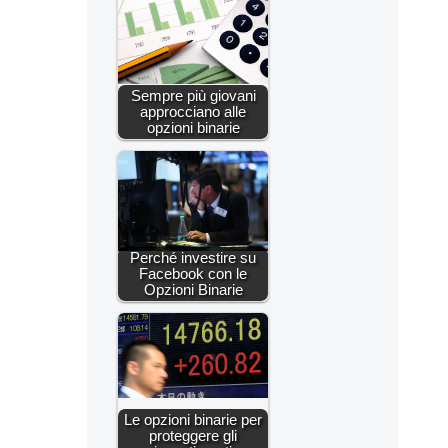
Sempre più giovani
approcciano alle
opzioni binarie
Perché investire su
Facebook con le
Opzioni Binarie
Le opzioni binarie per
proteggere gli