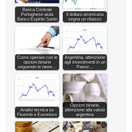
Banca Centrale
Portoghese aiuta
Il dollaro americano
Banco Espirito Santo
segna un ribasso
Come operare con le
Argentina, attenzione
opzioni binarie
agli investimenti in un
seguendo le news…
Paese…
Opzioni binarie,
Analisi tecnica su
attenzione alla valuta
Ftsemib e Eurostoxx
argentina