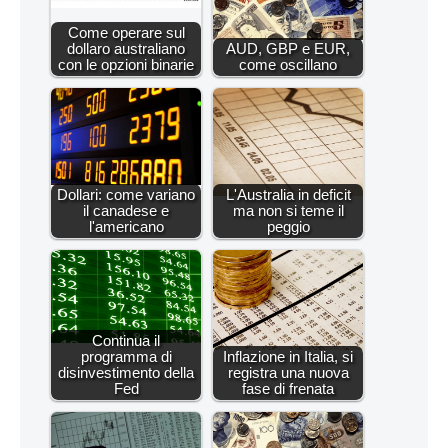
Come operare sul
dollaro australiano
AUD, GBP e EUR,
con le opzioni binarie
come oscillano
Dollari: come variano
L'Australia in deficit
il canadese e
ma non si teme il
l'americano
peggio
Continua il
programma di
Inflazione in Italia, si
disinvestimento della
registra una nuova
Fed
fase di frenata