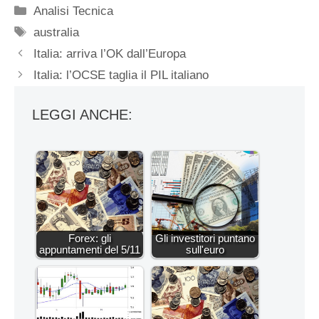
Categorie
Analisi Tecnica
Tag
australia
Italia: arriva l’OK dall’Europa
Italia: l’OCSE taglia il PIL italiano
LEGGI ANCHE:
Forex: gli
Gli investitori puntano
appuntamenti del 5/11
sull'euro