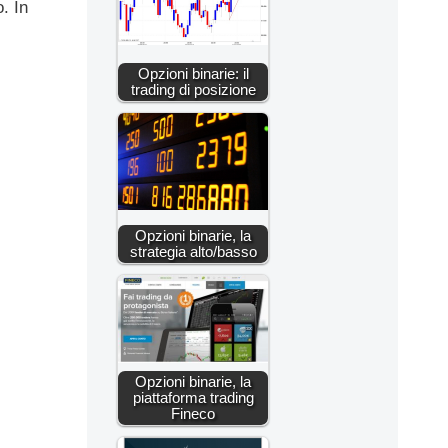
. In
Opzioni binarie: il
trading di posizione
Opzioni binarie, la
strategia alto/basso
Opzioni binarie, la
piattaforma trading
Fineco