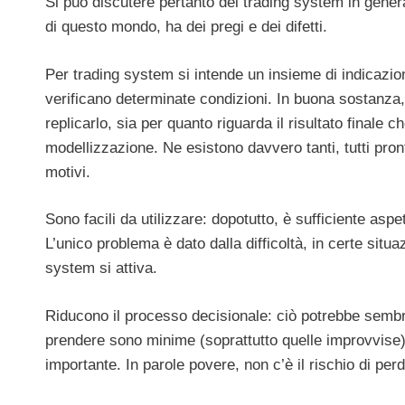
Si può discutere pertanto del trading system in genera
di questo mondo, ha dei pregi e dei difetti.
Per trading system si intende un insieme di indicazioni
verificano determinate condizioni. In buona sostanza,
replicarlo, sia per quanto riguarda il risultato finale 
modellizzazione. Ne esistono davvero tanti, tutti pron
motivi.
Sono facili da utilizzare: dopotutto, è sufficiente aspe
L’unico problema è dato dalla difficoltà, in certe situa
system si attiva.
Riducono il processo decisionale: ciò potrebbe sembra
prendere sono minime (soprattutto quelle improvvise
importante. In parole povere, non c’è il rischio di per