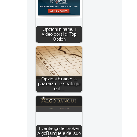
Opzioni binarie, i
video corsi di Top
Option
Opzioni binarie: la
pazienza, le strategie
e il…
I vantaggi del broker
AlgoBanque e del suo