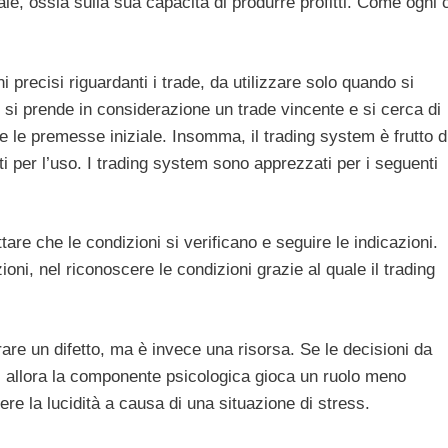
le, ossia sulla sua capacità di produrre profitti. Come ogni
 precisi riguardanti i trade, da utilizzare solo quando si
 si prende in considerazione un trade vincente e si cerca di
che le premesse iniziale. Insomma, il trading system è frutto d
ti per l’uso. I trading system sono apprezzati per i seguenti
ttare che le condizioni si verificano e seguire le indicazioni.
zioni, nel riconoscere le condizioni grazie al quale il trading
re un difetto, ma è invece una risorsa. Se le decisioni da
) allora la componente psicologica gioca un ruolo meno
dere la lucidità a causa di una situazione di stress.