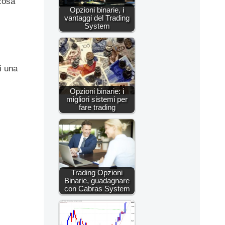
 cosa
Opzioni binarie, i
vantaggi del Trading
System
i una
Opzioni binarie: i
migliori sistemi per
fare trading
Trading Opzioni
Binarie, guadagnare
con Cabras System