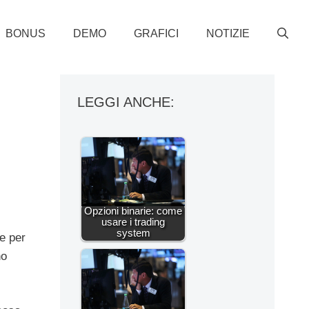
BONUS
DEMO
GRAFICI
NOTIZIE
LEGGI ANCHE:
Opzioni binarie: come
usare i trading
system
he per
no