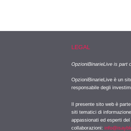
LEGAL
OpzioniBinarieLive is part 
OpzioniBinarieLive è un sit
responsabile degli investimen
Il presente sito web è part
siti tematici di informazion
appassionati ed esperti del
collaborazioni:
info@isayb