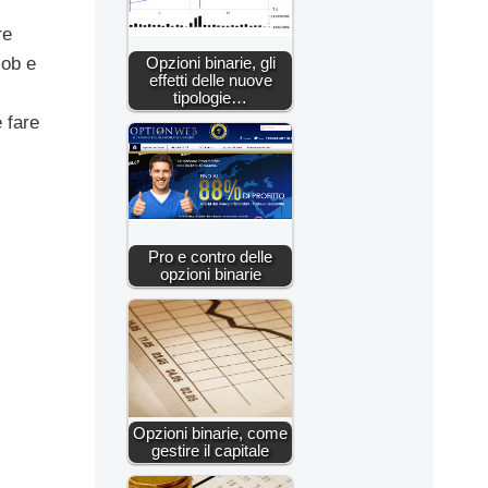
re
Opzioni binarie, gli
sob e
effetti delle nuove
tipologie…
e fare
Pro e contro delle
opzioni binarie
Opzioni binarie, come
gestire il capitale