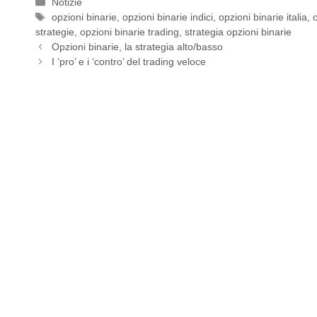
Categorie
Notizie
Tag
opzioni binarie
,
opzioni binarie indici
,
opzioni binarie italia
,
strategie
,
opzioni binarie trading
,
strategia opzioni binarie
Opzioni binarie, la strategia alto/basso
I ‘pro’ e i ‘contro’ del trading veloce