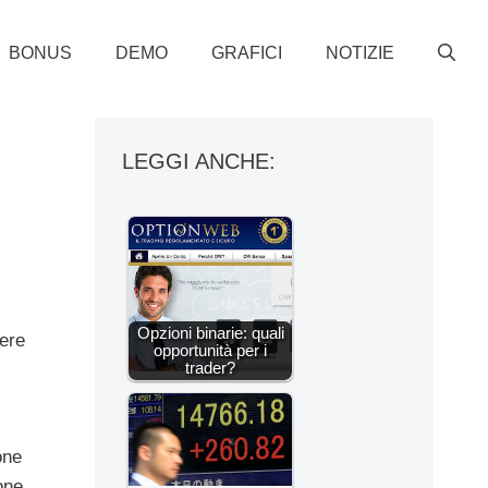
BONUS
DEMO
GRAFICI
NOTIZIE
LEGGI ANCHE:
Opzioni binarie: quali
ere
opportunità per i
trader?
one
one