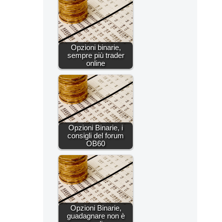
Opzioni binarie,
sempre più trader
online
Opzioni Binarie, i
consigli del forum
OB60
Opzioni Binarie,
guadagnare non è