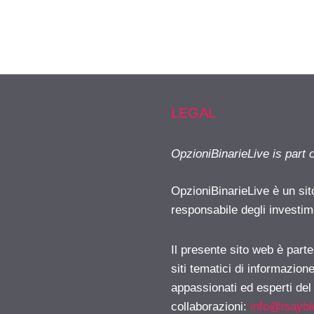
LEGAL
OpzioniBinarieLive is part 
OpzioniBinarieLive è un sit
responsabile degli investimen
Il presente sito web è part
siti tematici di informazion
appassionati ed esperti del
collaborazioni:
info@isayb