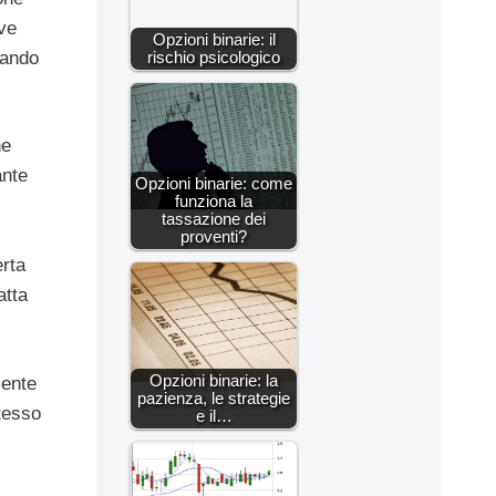
ve
Opzioni binarie: il
lando
rischio psicologico
ne
ante
Opzioni binarie: come
funziona la
tassazione dei
proventi?
erta
atta
Opzioni binarie: la
mente
pazienza, le strategie
stesso
e il…