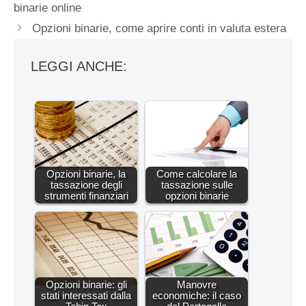
binarie online
Opzioni binarie, come aprire conti in valuta estera
LEGGI ANCHE:
Opzioni binarie, la
Come calcolare la
tassazione degli
tassazione sulle
strumenti finanziari
opzioni binarie
Opzioni binarie: gli
Manovre
stati interessati dalla
economiche: il caso