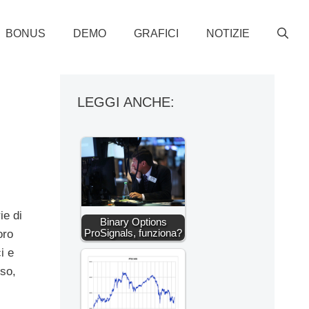
BONUS
DEMO
GRAFICI
NOTIZIE
n
LEGGI ANCHE:
ie di
Binary Options
ProSignals, funziona?
oro
i e
sso,