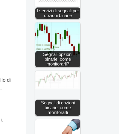
I servizi di segnali per
opzioni binarie
Segnali opzioni
binarie: come
monitorarli?
llo di
,
Segnali di opzioni
binarie, come
monitorarli
i.