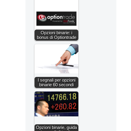
Opzioni binarie: i
bonus di Optiontrade
I segnali per opzioni
binarie 60 secondi
Opzioni binarie, guida