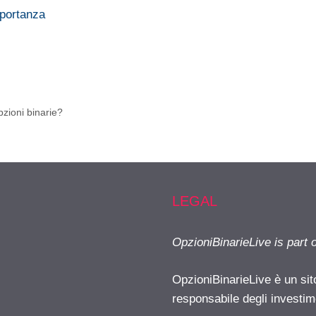
importanza
pzioni binarie?
LEGAL
OpzioniBinarieLive is part 
OpzioniBinarieLive è un sit
responsabile degli investimen