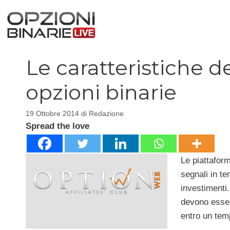
Vai
al
contenuto
Le caratteristiche de
opzioni binarie
19 Ottobre 2014
di
Redazione
Spread the love
Le piattaform
segnali in te
investimenti.
devono essere
entro un tem