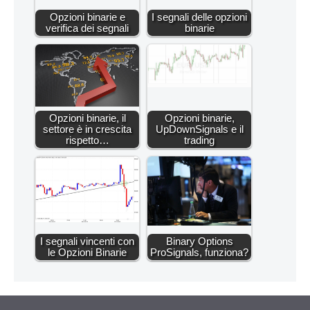
Opzioni binarie e
I segnali delle opzioni
verifica dei segnali
binarie
Opzioni binarie, il
Opzioni binarie,
settore è in crescita
UpDownSignals e il
rispetto…
trading
I segnali vincenti con
Binary Options
le Opzioni Binarie
ProSignals, funziona?