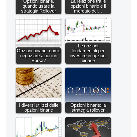
Opzioni binarie,
La relazione tra le
quando usare la
opzioni binarie e il
strategia Rollover
mercato dei…
Le nozioni
Opzioni binarie: come
fondamentali per
negoziare azioni in
investire in opzioni
Borsa?
binarie
I diversi utilizzi delle
Opzioni binarie: la
opzioni binarie
strategia rollover