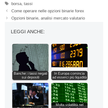
Tag
borsa
,
tassi
Come operare nelle opzioni binarie forex
Opzioni binarie, analisi mercato valutario
LEGGI ANCHE:
Banche: i tassi negati
In Europa comincia
sui depositi
ad esserci più liquidità
Molta volatilità nel