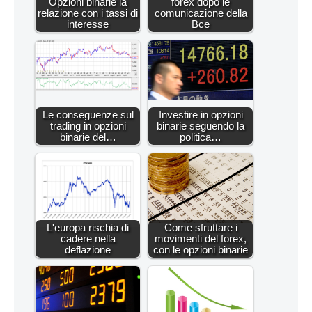
Opzioni binarie la
forex dopo le
relazione con i tassi di
comunicazione della
interesse
Bce
Le conseguenze sul
Investire in opzioni
trading in opzioni
binarie seguendo la
binarie del…
politica…
L'europa rischia di
Come sfruttare i
cadere nella
movimenti del forex,
deflazione
con le opzioni binarie