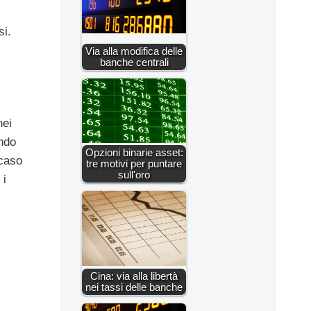
si.
Via alla modifica delle
banche centrali
nei
endo
Opzioni binarie asset:
 caso
tre motivi per puntare
sull'oro
 i
Cina: via alla libertà
nei tassi delle banche