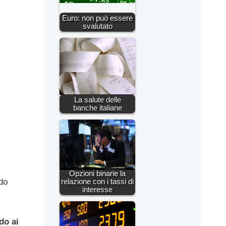
Euro: non può essere
svalutato
La salute delle
banche italiane
Opzioni binarie la
do
relazione con i tassi di
interesse
do ai