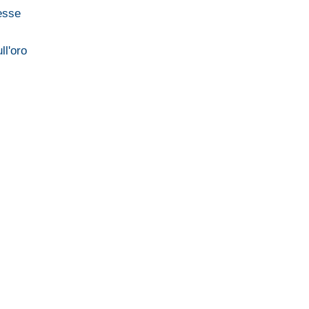
resse
ll'oro