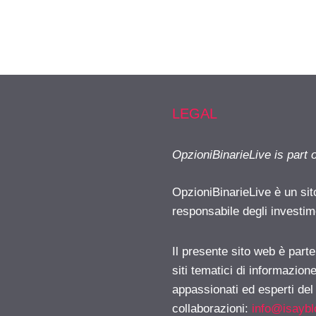
LEGAL
OpzioniBinarieLive is part 
OpzioniBinarieLive è un sit
responsabile degli investimen
Il presente sito web è part
siti tematici di informazion
appassionati ed esperti del
collaborazioni:
info@isayb