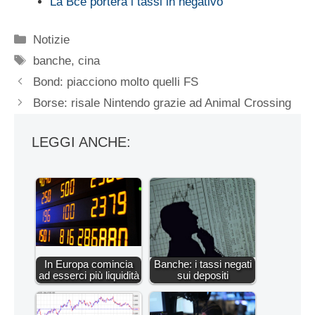
La Bce porterà i tassi in negativo
Categorie
Notizie
Tag
banche
,
cina
Bond: piacciono molto quelli FS
Borse: risale Nintendo grazie ad Animal Crossing
LEGGI ANCHE:
In Europa comincia
Banche: i tassi negati
ad esserci più liquidità
sui depositi