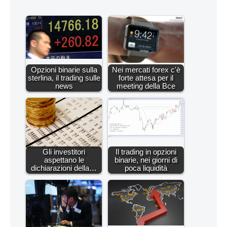
Opzioni binarie sulla
Nei mercati forex c'è
sterlina, il trading sulle
forte attesa per il
news
meeting della Bce
Gli investitori
Il trading in opzioni
aspettano le
binarie, nei giorni di
dichiarazioni della…
poca liquidità