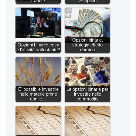
trader?
24Option
Opzioni binarie,
Opzioni binarie: cosa
strategia effetto
è l'attività sottostante?
domino
E' possibile investire
Le opzioni binarie per
nelle materie prime
investire nelle
con le…
commodity