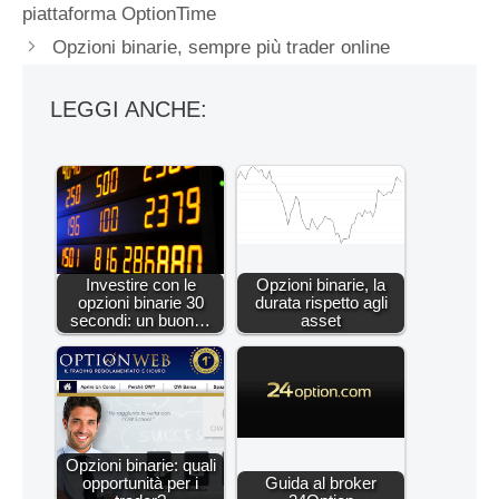
piattaforma OptionTime
Opzioni binarie, sempre più trader online
LEGGI ANCHE:
Investire con le
Opzioni binarie, la
opzioni binarie 30
durata rispetto agli
secondi: un buon…
asset
Opzioni binarie: quali
opportunità per i
Guida al broker