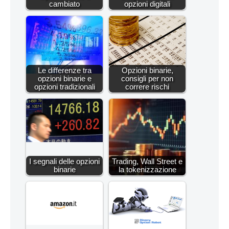
cambiato
opzioni digitali
Le differenze tra
Opzioni binarie,
opzioni binarie e
consigli per non
opzioni tradizionali
correre rischi
I segnali delle opzioni
Trading, Wall Street e
binarie
la tokenizzazione