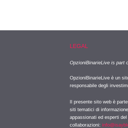
LEGAL
OpzioniBinarieLive is part 
OpzioniBinarieLive è un sit
responsabile degli investimen
Il presente sito web è part
siti tematici di informazion
appassionati ed esperti del
collaborazioni:
info@isayb