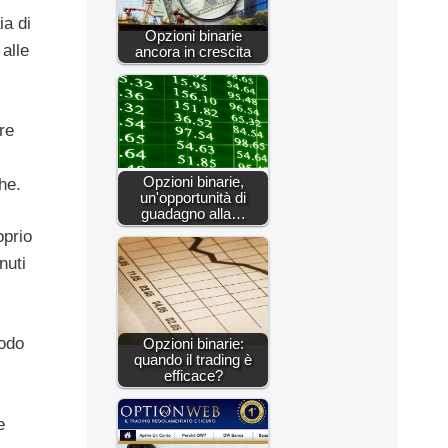
ia di
Opzioni binarie
alle
ancora in crescita
re
Opzioni binarie,
he.
un'opportunità di
guadagno alla…
oprio
nuti
modo
Opzioni binarie:
quando il trading è
efficace?
e