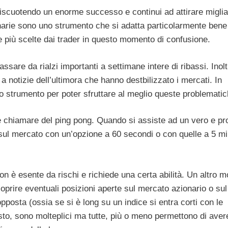
 riscuotendo un enorme successo e continui ad attirare miglia
narie sono uno strumento che si adatta particolarmente bene 
e più scelte dai trader in questo momento di confusione.
assare da rialzi importanti a settimane intere di ribassi. Inolt
 a notizie dell’ultimora che hanno destbilizzato i mercati. In
imo strumento per poter sfruttare al meglio queste problematic
ce chiamare del ping pong. Quando si assiste ad un vero e pr
re sul mercato con un’opzione a 60 secondi o con quelle a 5 mi
n è esente da rischi e richiede una certa abilità. Un altro 
 coprire eventuali posizioni aperte sul mercato azionario o sul
pposta (ossia se si è long su un indice si entra corti con le
sto, sono molteplici ma tutte, più o meno permettono di aver