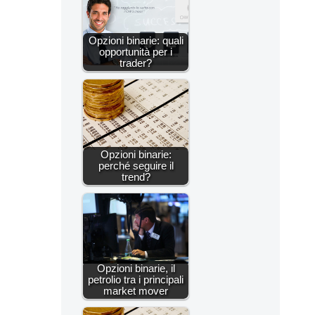
Opzioni binarie: quali
opportunità per i
trader?
Opzioni binarie:
perché seguire il
trend?
Opzioni binarie, il
petrolio tra i principali
market mover