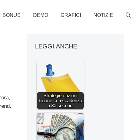
BONUS
DEMO
GRAFICI
NOTIZIE
LEGGI ANCHE:
Strategie opzioni
’ora,
binarie con scadenza
a 30 secondi
trend.