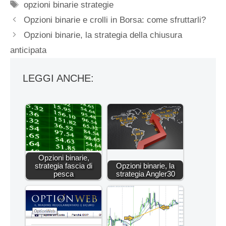
Tag
opzioni binarie strategie
Opzioni binarie e crolli in Borsa: come sfruttarli?
Opzioni binarie, la strategia della chiusura
anticipata
LEGGI ANCHE:
Opzioni binarie,
strategia fascia di
Opzioni binarie, la
pesca
strategia Angler30