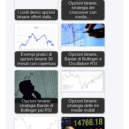
Opzioni binarie,
strategia del
I conti demo opzioni
crossover con
binarie offerti dalla…
media…
Esempi pratici di
Opzioni binarie,
opzioni binarie 30
Bande di Bollinger e
minuti con copertura
Oscillatore RSI
Opzioni binarie:
Opzioni binarie:
strategia Bande di
strategia delle tre
Bollinger più RSI
medie mobili