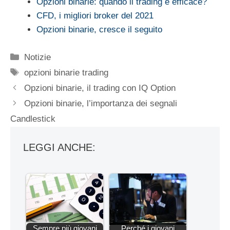
Opzioni binarie: quando il trading è efficace?
CFD, i migliori broker del 2021
Opzioni binarie, cresce il seguito
Categorie
Notizie
Tag
opzioni binarie trading
Opzioni binarie, il trading con IQ Option
Opzioni binarie, l’importanza dei segnali
Candlestick
LEGGI ANCHE:
Sempre più giovani
Perché i giovani