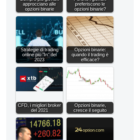
approcciano alle
preferiscono le
opzioni binarie
opzioni binarie?
Strategie di trading
Opzioni binarie:
online più "In" del
quando il trading è
2023
efficace?
CFD, i migliori broker
Opzioni binarie,
del 2021
cresce il seguito