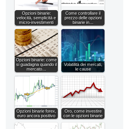
Opzioni binarie:
Come controllare il
velocità, semplicità e
prezzo delle opzioni
micro-investimenti
binarie in…
Opzioni binarie: come
si guadagna quando il
Volatilità dei mercati,
mercato…
le cause
Opzioni binarie forex,
Oro, come investire
euro ancora positivo
con le opzioni binarie