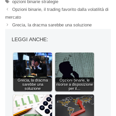
Tag
opzioni binarie strategie
Opzioni binarie, il trading favorito dalla volatilità di
mercato
Grecia, la dracma sarebbe una soluzione
LEGGI ANCHE:
Grecia, la dracma
Opzioni binarie, le
sarebbe una
risorse a disposizione
soluzione
per il…