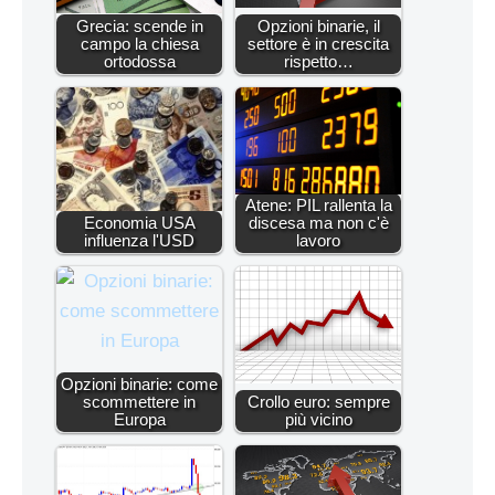
Grecia: scende in
Opzioni binarie, il
campo la chiesa
settore è in crescita
ortodossa
rispetto…
Atene: PIL rallenta la
Economia USA
discesa ma non c'è
influenza l'USD
lavoro
Opzioni binarie: come
scommettere in
Crollo euro: sempre
Europa
più vicino