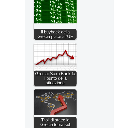
Il buyback della
Grecia piace all'UE
Grecia: Saxo Bank fa
il punto della
situazione
Titoli di stato: la
Grecia torna sul