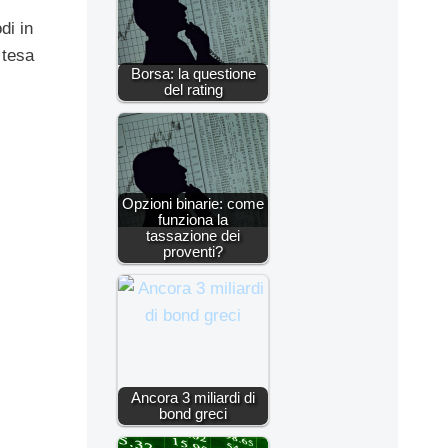
di in
 tesa
Borsa: la questione
del rating
Opzioni binarie: come
funziona la
tassazione dei
proventi?
Ancora 3 miliardi di
bond greci