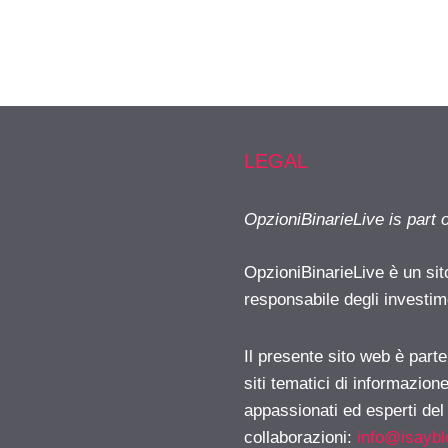
LEGAL
OpzioniBinarieLive is part 
OpzioniBinarieLive è un sit
responsabile degli investimen
Il presente sito web è part
siti tematici di informazion
appassionati ed esperti del
collaborazioni:
info@isayb