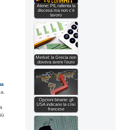
Atene: PIL rallenta la
discesa ma non c'è
lavoro
Merkel: la Grecia non
doveva avere l'euro
ua
ca.
Opzioni binarie: gli
USA indicano la crisi
a
francese
iù