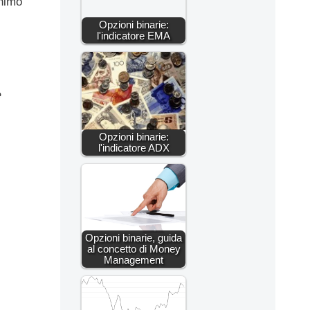
onimo
Opzioni binarie:
l'indicatore EMA
e
Opzioni binarie:
l'indicatore ADX
Opzioni binarie, guida
al concetto di Money
Management