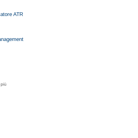
catore ATR
Management
 più