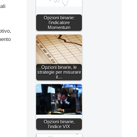
ali
Opzioni binarie:
l'indicatore
Momentum
otivo,
mento
Opzioni binarie, le
strategie per misurare
il…
Opzioni binarie,
l'indice VIX