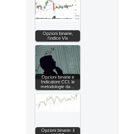
Opzioni binarie,
l'indice Vix
Opzioni binarie e
Indicatore CCI, le
metodologie da…
Opzioni binarie: il