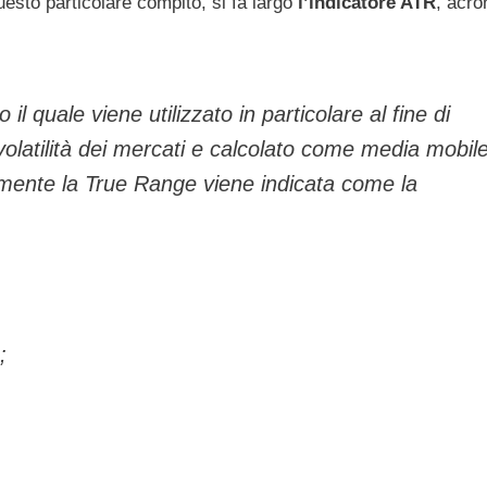
uesto particolare compito, si fa largo
l’indicatore ATR
, acr
o il quale viene utilizzato in particolare al fine di
volatilità dei mercati e calcolato come media mobil
tamente la True Range viene indicata come la
;