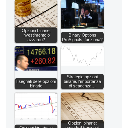
Opzioni binarie,
investimento o
Binary Options
azzardo?
ProSignals, funziona?
Strategie opzioni
I segnali delle opzioni
binarie, l'importanza
binarie
di scadenza…
Opzioni binarie:
Opzioni binarie: le
quando il trading è