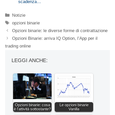
scadenza…
Categorie
Notizie
Tag
opzioni binarie
Opzioni binarie: le diverse forme di contrattazione
Opzioni Binarie: arriva IQ Option, l’App per il
trading online
LEGGI ANCHE:
Opzioni binarie: cosa
Le opzioni binarie
è l'attività sottostante?
Vanilla