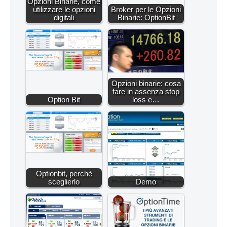
Opzioni Binarie, come
utilizzare le opzioni
Broker per le Opzioni
digitali
Binarie: OptionBit
Opzioni binarie: cosa
fare in assenza stop
Option Bit
loss e…
Optionbit, perché
sceglierlo
Demo