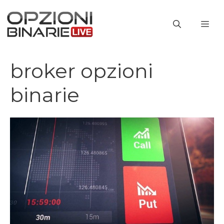
Vai
al
ME
contenuto
broker opzioni
binarie